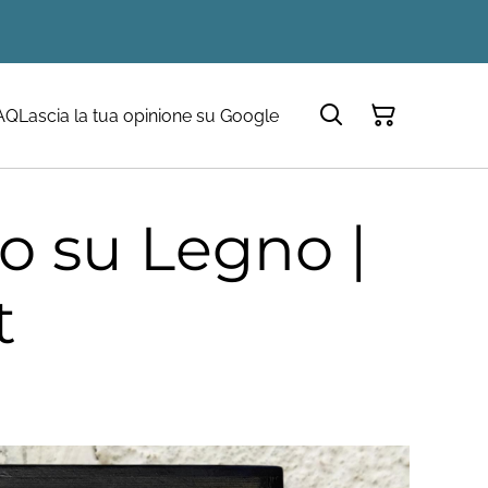
AQ
Lascia la tua opinione su Google
o su Legno |
t