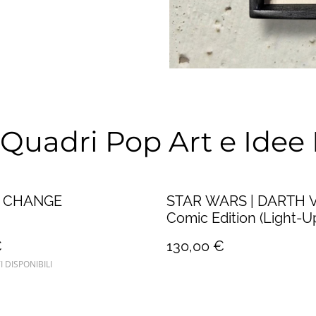
r: Quadri Pop Art e Ide
E CHANGE
STAR WARS | DARTH V
Comic Edition (Light-Up
€
130,00 €
I DISPONIBILI