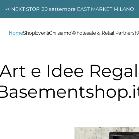
-> NEXT STOP: 20 settembre EAST MARKET MILANO
Home
Shop
Eventi
Chi siamo
Wholesale & Retail Partners
F
Art e Idee Regal
Basementshop.i