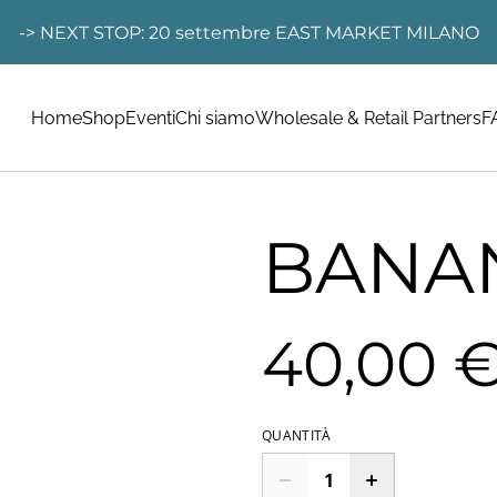
-> NEXT STOP: 20 settembre EAST MARKET MILANO
Home
Shop
Eventi
Chi siamo
Wholesale & Retail Partners
F
BANA
40,00 
QUANTITÀ