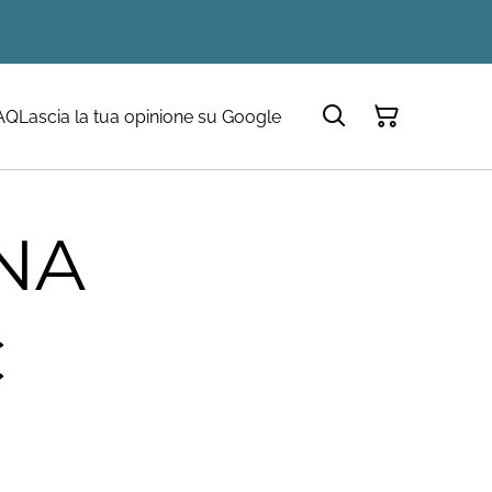
AQ
Lascia la tua opinione su Google
NA
€