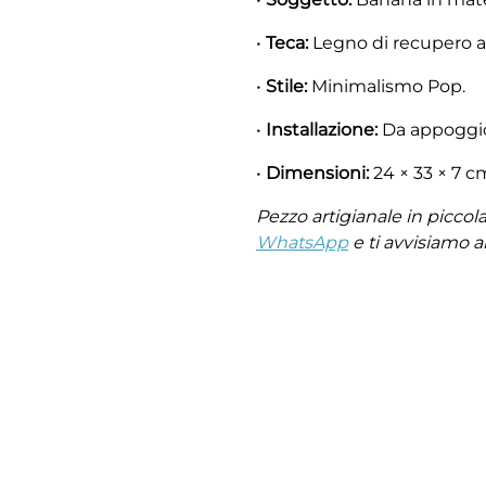
•
Teca:
Legno di recupero art
•
Stile:
Minimalismo Pop.
•
Installazione:
Da appoggio
•
Dimensioni:
24 × 33 × 7 cm
Pezzo artigianale in piccola 
WhatsApp
e ti avvisiamo a