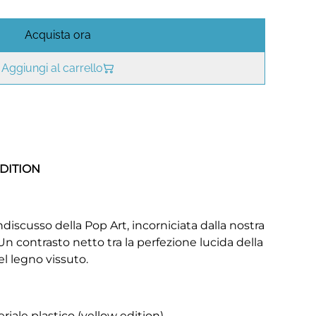
Acquista ora
Aggiungi al carrello
DITION
ndiscusso della Pop Art, incorniciata dalla nostra
Un contrasto netto tra la perfezione lucida della
del legno vissuto.
iale plastico (yellow edition).