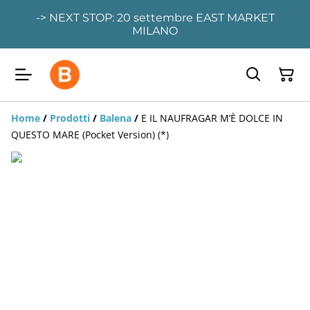
-> NEXT STOP: 20 settembre EAST MARKET
MILANO
Home
/
Prodotti
/
Balena
/
E IL NAUFRAGAR M’È DOLCE IN
QUESTO MARE (Pocket Version) (*)