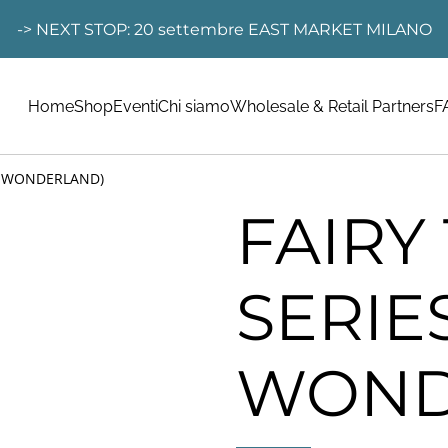
-> NEXT STOP: 20 settembre EAST MARKET MILANO
Home
Shop
Eventi
Chi siamo
Wholesale & Retail Partners
F
IN WONDERLAND)
FAIRY
SERIES
WOND