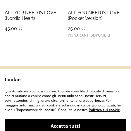
ALL YOU NEED IS LOVE
ALL YOU NEED IS LOVE
(Nordic Heart)
(Pocket Version)
45,00 €
25,00 €
PIÙ VARIANTI DISPONIBILI
Cookie
Termini e Condizioni
Informativa sulla
privacy
Questo sito web utilizza i cookie. I cookie sono file di piccole dimensioni
Politica sui Cookie
Contatti
che ci aiutano a capire come gli utenti utilizzano i nostri servizi,
permettendoci di migliorare ulteriormente la loro esperienza. Per
maggiori informazioni sui cookie e sul modo in cui vengono utilizzati, fai
clic su "Impostazioni dei cookie". Consulta la nostra
Politica sui cookie
.
Accetta tutti