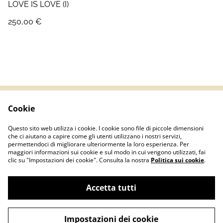
LOVE IS LOVE (I)
250,00 €
Cookie
Termini e Condizioni
Informativa sulla
privacy
Questo sito web utilizza i cookie. I cookie sono file di piccole dimensioni
Politica sui Cookie
Contatti
che ci aiutano a capire come gli utenti utilizzano i nostri servizi,
permettendoci di migliorare ulteriormente la loro esperienza. Per
maggiori informazioni sui cookie e sul modo in cui vengono utilizzati, fai
clic su "Impostazioni dei cookie". Consulta la nostra
Politica sui cookie
.
Accetta tutti
©
2026
Basementshop.it | P.IVA IT04067420127
Impostazioni dei cookie