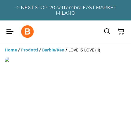
-> NEXT STOP: 20 settembre EAST MARKET
MILANO
Home
/
Prodotti
/
Barbie/Ken
/
LOVE IS LOVE (II)