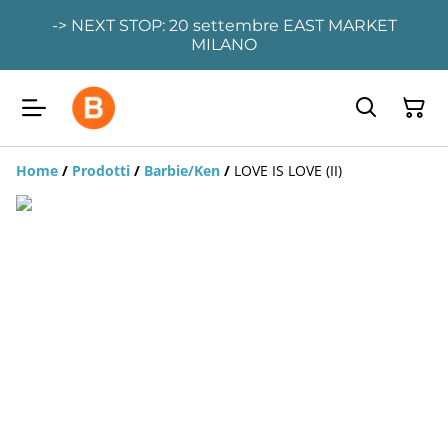
-> NEXT STOP: 20 settembre EAST MARKET
MILANO
Home
/
Prodotti
/
Barbie/Ken
/
LOVE IS LOVE (II)