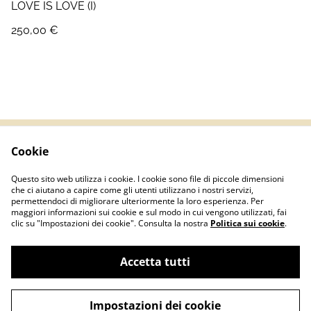
LOVE IS LOVE (I)
250,00 €
Cookie
Termini e Condizioni
Informativa sulla
privacy
Questo sito web utilizza i cookie. I cookie sono file di piccole dimensioni
Politica sui Cookie
Contatti
che ci aiutano a capire come gli utenti utilizzano i nostri servizi,
permettendoci di migliorare ulteriormente la loro esperienza. Per
maggiori informazioni sui cookie e sul modo in cui vengono utilizzati, fai
clic su "Impostazioni dei cookie". Consulta la nostra
Politica sui cookie
.
Accetta tutti
©
2026
Basementshop.it | P.IVA IT04067420127
Impostazioni dei cookie