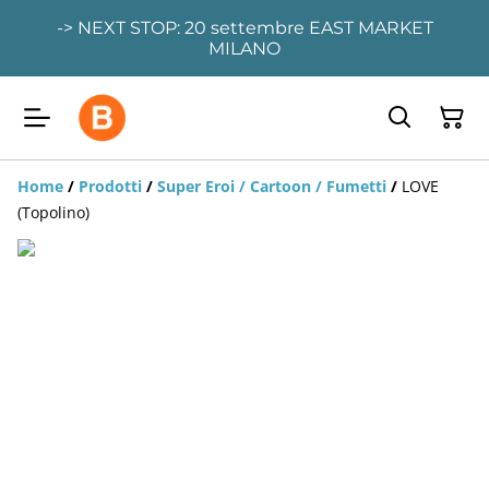
-> NEXT STOP: 20 settembre EAST MARKET
MILANO
Home
/
Prodotti
/
Super Eroi / Cartoon / Fumetti
/
LOVE
(Topolino)