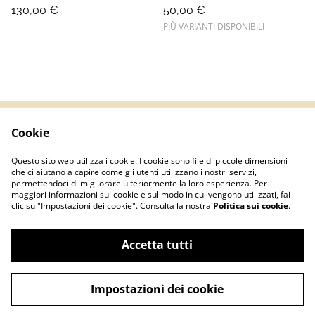
130,00 €
50,00 €
PIÙ VARIANTI DISPONIBILI
Cookie
Termini e Condizioni
Informativa sulla
privacy
Questo sito web utilizza i cookie. I cookie sono file di piccole dimensioni
Politica sui Cookie
Contatti
che ci aiutano a capire come gli utenti utilizzano i nostri servizi,
permettendoci di migliorare ulteriormente la loro esperienza. Per
maggiori informazioni sui cookie e sul modo in cui vengono utilizzati, fai
clic su "Impostazioni dei cookie". Consulta la nostra
Politica sui cookie
.
Accetta tutti
©
2026
Basementshop.it | P.IVA IT04067420127
Impostazioni dei cookie
powered by