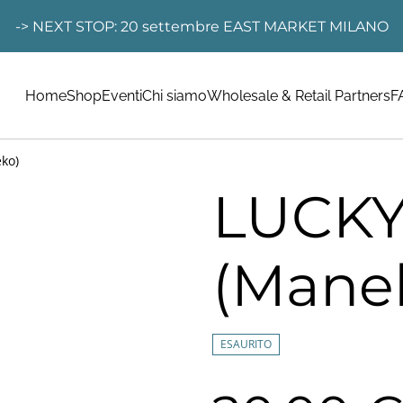
-> NEXT STOP: 20 settembre EAST MARKET MILANO
Home
Shop
Eventi
Chi siamo
Wholesale & Retail Partners
F
ko)
LUCKY
(Mane
ESAURITO