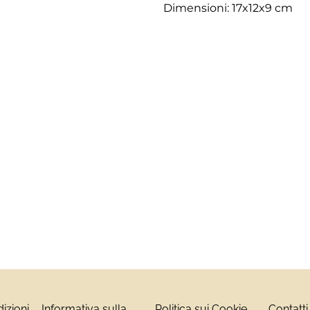
Dimensioni: 17x12x9 cm
izioni
Informativa sulla
Politica sui Cookie
Contatti