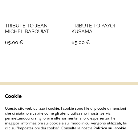
TRIBUTE TO JEAN
TRIBUTE TO YAYOI
MICHEL BASQUIAT
KUSAMA
65,00 €
65,00 €
Cookie
Termini e Condizioni
Informativa sulla
privacy
Questo sito web utilizza i cookie. I cookie sono file di piccole dimensioni
Politica sui Cookie
Contatti
che ci aiutano a capire come gli utenti utilizzano i nostri servizi,
permettendoci di migliorare ulteriormente la loro esperienza. Per
maggiori informazioni sui cookie e sul modo in cui vengono utilizzati, fai
clic su "Impostazioni dei cookie". Consulta la nostra
Politica sui cookie
.