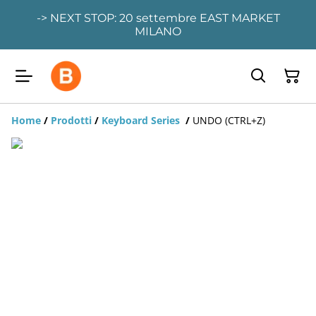
-> NEXT STOP: 20 settembre EAST MARKET
MILANO
Home
/
Prodotti
/
Keyboard Series
/
UNDO (CTRL+Z)