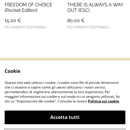
FREEDOM OF CHOICE
THERE IS ALWAYS A WAY
(Pocket Edition)
OUT (ESC)
15,00 €
80,00 €
PIÙ VARIANTI DISPONIBILI
PIÙ VARIANTI DISPONIBILI
Cookie
Termini e Condizioni
Informativa sulla
privacy
Questo sito web utilizza i cookie. I cookie sono file di piccole dimensioni
Politica sui Cookie
Contatti
che ci aiutano a capire come gli utenti utilizzano i nostri servizi,
permettendoci di migliorare ulteriormente la loro esperienza. Per
maggiori informazioni sui cookie e sul modo in cui vengono utilizzati, fai
clic su "Impostazioni dei cookie". Consulta la nostra
Politica sui cookie
.
Accetta tutti
©
2026
Basementshop.it | P.IVA IT04067420127