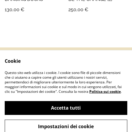
130,00 €
250,00 €
Cookie
Termini e Condizioni
Informativa sulla
privacy
Questo sito web utilizza i cookie. I cookie sono file di piccole dimensioni
Politica sui Cookie
Contatti
che ci aiutano a capire come gli utenti utilizzano i nostri servizi,
permettendoci di migliorare ulteriormente la loro esperienza. Per
maggiori informazioni sui cookie e sul modo in cui vengono utilizzati, fai
clic su "Impostazioni dei cookie". Consulta la nostra
Politica sui cookie
.
Accetta tutti
©
2026
Basementshop.it | P.IVA IT04067420127
Impostazioni dei cookie
powered by