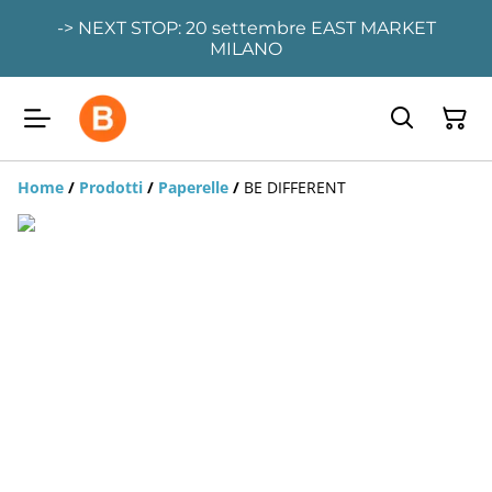
-> NEXT STOP: 20 settembre EAST MARKET
MILANO
Home
/
Prodotti
/
Paperelle
/
BE DIFFERENT