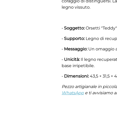
coraggio di distinguersi. L
legno vissuto.
•
Soggetto:
Orsetti "Teddy" 
•
Supporto:
Legno di recup
•
Messaggio:
Un omaggio a 
•
Unicità:
Il legno recupera
base irripetibile.
•
Dimensioni:
43,5 × 31,5 × 
Pezzo artigianale in piccola 
WhatsApp
e ti avvisiamo a