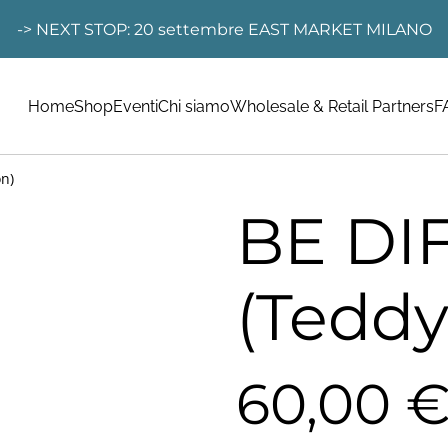
-> NEXT STOP: 20 settembre EAST MARKET MILANO
Home
Shop
Eventi
Chi siamo
Wholesale & Retail Partners
F
n)
BE DI
(Teddy
60,00 