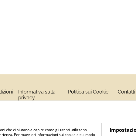
izioni
Informativa sulla
Politica sui Cookie
Contatti
privacy
Impostazio
oni che ci aiutano a capire come gli utenti utilizzano i
perienza. Per maggiori informazioni sui cookie e sul modo