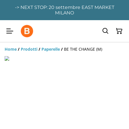
-> NEXT STOP: 20 settembre EAST MARKET
MILANO
Home
/
Prodotti
/
Paperelle
/
BE THE CHANGE (M)