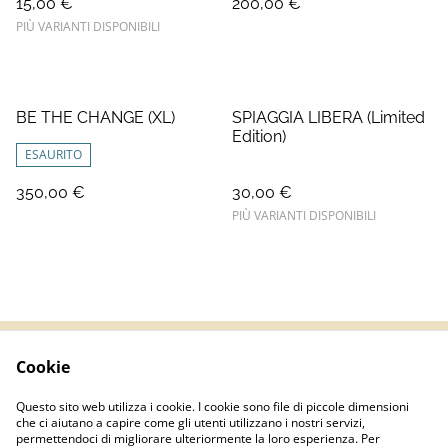
15,00 €
200,00 €
PIÙ VARIANTI DISPONIBILI
BE THE CHANGE (XL)
SPIAGGIA LIBERA (Limited
Edition)
ESAURITO
350,00 €
30,00 €
PIÙ VARIANTI DISPONIBILI
Cookie
Termini e Condizioni
Informativa sulla
privacy
Questo sito web utilizza i cookie. I cookie sono file di piccole dimensioni
Politica sui Cookie
Contatti
che ci aiutano a capire come gli utenti utilizzano i nostri servizi,
permettendoci di migliorare ulteriormente la loro esperienza. Per