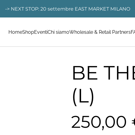
-> NEXT STOP: 20 settembre EAST MARKET MILANO
Home
Shop
Eventi
Chi siamo
Wholesale & Retail Partners
F
BE TH
(L)
250,00