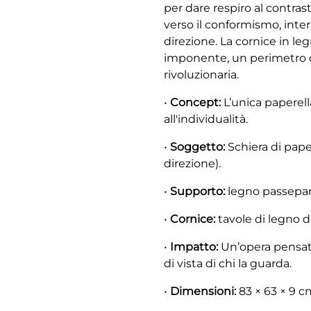
per dare respiro al contras
verso il conformismo, inter
direzione. La cornice in le
imponente, un perimetro d
rivoluzionaria.
•
Concept:
L’unica paperell
all'individualità.
•
Soggetto:
Schiera di pape
direzione).
•
Supporto:
legno passepar
•
Cornice:
tavole di legno d
•
Impatto:
Un’opera pensat
di vista di chi la guarda.
•
Dimensioni:
83 × 63 × 9 c